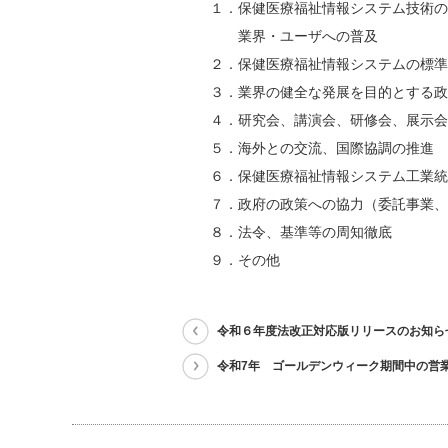
１．保健医療福祉情報システム技術の向
業界・ユーザへの普及
２．保健医療福祉情報システムの標準
３．業界の健全な発展を目的とする政
４．研究会、講演会、研修会、展示会
５．海外との交流、国際協調の推進
６．保健医療福祉情報システム工業統
７．政府の政策への協力（委託事業、
８．法令、基準等の周知徹底
９．その他
令和６年度法改正対応版リリースのお知ら
令和7年 ゴールデンウィーク期間中の営